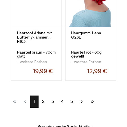
Haarzopf Ariana mit
Haargummi Lena
Butterflyklammer
G26L
H163
Haarteil braun - 70cm
Haarteil rot - 60g
glatt
gewellt
+ weitere Farben
+ weitere Farben
19,99 €
12,99 €
Seite
Seite
Seite
Seite
Seite
1
2
3
4
5